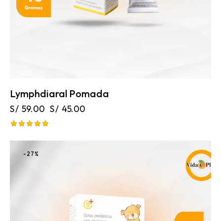
Lymphdiaral Pomada
S/
59.00
S/
45.00
Valorado
con
5.00
-27%
de 5