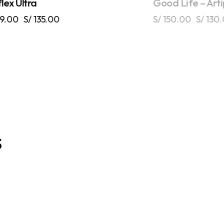
flex Ultra
Good Life – Arti
9.00
S/
135.00
S/
150.00
S/
130
s